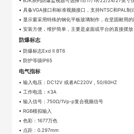
• BJK系列防爆监视器可选择15/17/19/22/24/2
• 具备VGA接口和标准视频接口，支持NTSC和PAL制
• 显示窗采用特殊的钢化平板玻璃制作，在坚固耐用
• 安装方便，维护简单，主要是桌面或平台的直接摆
防爆标志
• 防爆标志Exd II BT6
• 防护等级IP65
电气指标
• 输入电压：DC12V 或者AC220V , 50/60HZ
• 工作电流：≤3A
• 输入信号：750Ω/1Vp-p复合视频信号
• RGB模拟输入
• 色彩：1677万色
• 点距：0.297mm