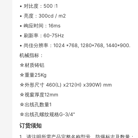
• 对比度：500 :1
• 亮度：300cd / m2
• 峋应时间：16ms
• 刷新率：60-75Hz
• 尚佳分辨率：1024 *768, 1280*768, 1440*900.
机械指标：
☆材质铸铝
☆重量25Kg
☆外形尺寸 460(L) x212(H) x390W) mm
☆视窗厚度12mm
☆出线孔数量1
☆出线孔螺纹规格G-3/4"
订货须知
1、请注明所需产品完整名称型号、防爆标志及数量；