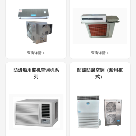
项目案例
关于我们
联系我们
查看详情 +
查看详情 +
防爆船用窗机空调机系
防爆防腐空调（船用柜
列
式）