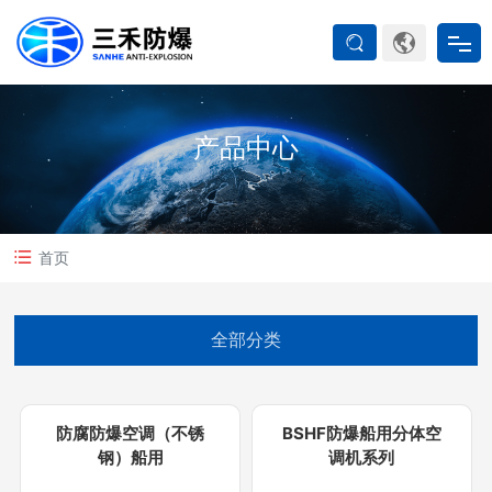
首页
产品中心
防爆产品
ATEX系列
首页
防爆空调
全部分类
防爆箱柜
防腐防爆空调（不锈
BSHF防爆船用分体空
钢）船用
调机系列
防爆认证