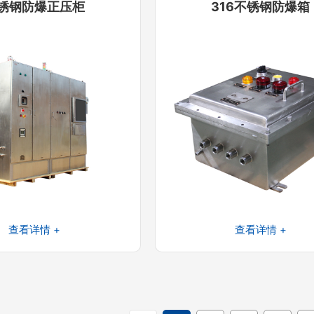
锈钢防爆正压柜
316不锈钢防爆箱
查看详情 +
查看详情 +