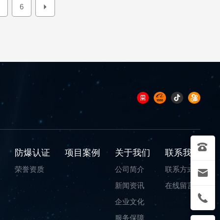
6
防爆认证
项目案例
关于我们
联系我们
荣誉资质
公司简介
联系方式
新闻资讯
在线留言
企业文化
服务保障