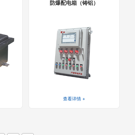
防爆配电箱（铸铝）
查看详情 +