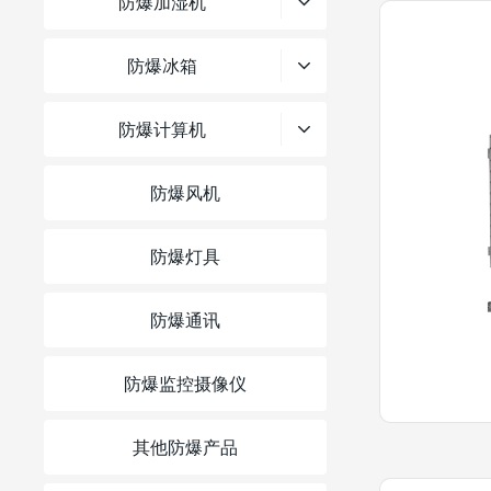
防爆加湿机
防爆冰箱
防爆计算机
防爆风机
防爆灯具
防爆通讯
防爆监控摄像仪
其他防爆产品