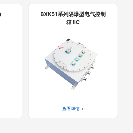
）
BXK51系列隔爆型电气控制
箱 IIC
查看详情 +