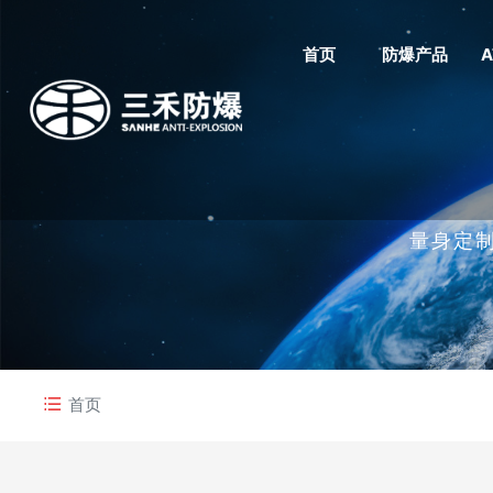
首页
防爆产品
A
量身定
首页