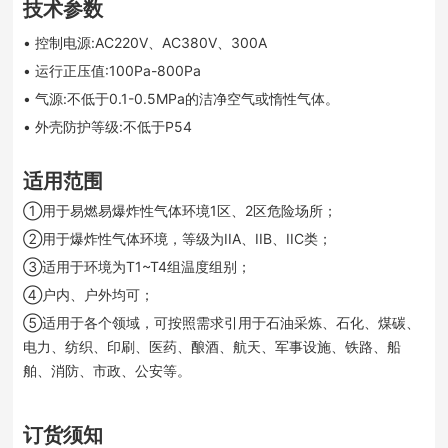
技术参数
• 控制电源:AC220V、AC380V、300A
• 运行正压值:100Pa-800Pa
• 气源:不低于0.1-0.5MPa的洁净空气或惰性气体。
• 外壳防护等级:不低于P54
适用范围
①用于易燃易爆炸性气体环境1区、2区危险场所；
②用于爆炸性气体环境，等级为IIA、IIB、IIC类；
③适用于环境为T1~T4组温度组别；
④户内、户外均可；
⑤适用于各个领域，可按照需求引用于石油采炼、石化、煤碳、
电力、纺织、印刷、医药、酿酒、航天、军事设施、铁路、船
舶、消防、市政、公安等。
订货须知