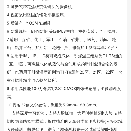
3.可安装带定焦或变焦镜头的摄像机。
4.视窗采用坚固的钢化平板玻璃。
5.后部有1个G3/4”出线孔
6.防爆规格：BNY防护 等级IP68室内、室外安装，全天候用。
7.适用：煤矿、化工、军工、石油、矿井、、医药、油库、轮
船、钻井平台、加油站、花炮生产、粮食加工储存等各种行业。
8.适用于ⅡA、ⅡB、ⅡC类可燃性气体，引燃温度组别为T1-T6组的
1区、2区，可燃性气体或蒸气与空气形成的爆炸性混合物的场
所，也适用于引燃温度组别为T1-T6组的20区、21区、22区，含
有可燃性粉尘混合物的场所。
9.采用高性能400万像素1/2.8" CMOS图像传感器，图像清晰度
高。
10.具备32倍光学变倍，焦距为5.9mm-188.8mm。
11.支持深度学习算法，支持人脸抓拍，大同时抓拍5张人脸;支持
切换为道路监控模式，提供精准的人车分类侦测和报警;支持区域
入侵侦测、越界侦测、进入区域侦测和离开区域侦等智能侦测