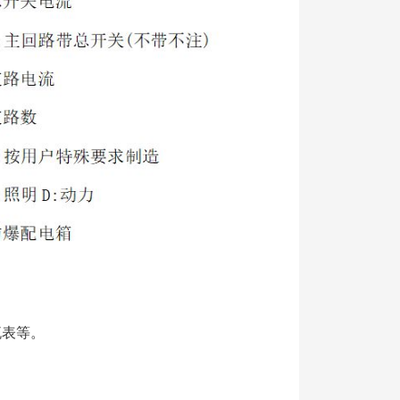
。
流表等。